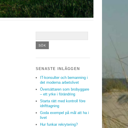
SENASTE INLÄGGEN
IT-konsulter och bemanning i
det moderna arbetslivet
Översättaren som brobyggare
– ett yrke i förändring
Starta rätt med kontroll före
idrifttagning
Goda exempel på mål att ha i
livet
Hur funkar rekrytering?