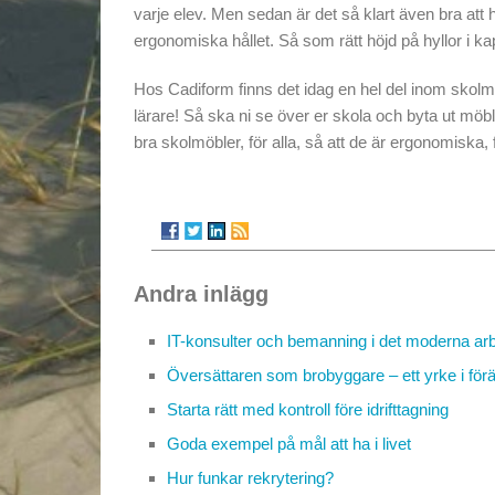
varje elev. Men sedan är det så klart även bra att 
ergonomiska hållet. Så som rätt höjd på hyllor i k
Hos Cadiform finns det idag en hel del inom skolmö
lärare! Så ska ni se över er skola och byta ut möble
bra skolmöbler, för alla, så att de är ergonomiska,
Andra inlägg
IT-konsulter och bemanning i det moderna arb
Översättaren som brobyggare – ett yrke i för
Starta rätt med kontroll före idrifttagning
Goda exempel på mål att ha i livet
Hur funkar rekrytering?