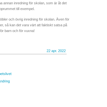
ha annan inredning för skolan, som är åt det
apprummet till exempel.
bler och övrig inredning för skolan. Även för
r, så kan det vara värt att faktiskt satsa på
 för barn och för vuxna!
22 apr. 2022
etslivet
ändring